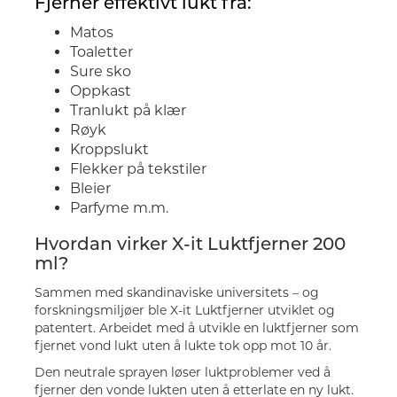
Fjerner effektivt lukt fra:
Matos
Toaletter
Sure sko
Oppkast
Tranlukt på klær
Røyk
Kroppslukt
Flekker på tekstiler
Bleier
Parfyme m.m.
Hvordan virker X-it Luktfjerner 200
ml?
Sammen med skandinaviske universitets – og
forskningsmiljøer ble X-it Luktfjerner utviklet og
patentert. Arbeidet med å utvikle en luktfjerner som
fjernet vond lukt uten å lukte tok opp mot 10 år.
Den neutrale sprayen løser luktproblemer ved å
fjerner den vonde lukten uten å etterlate en ny lukt.