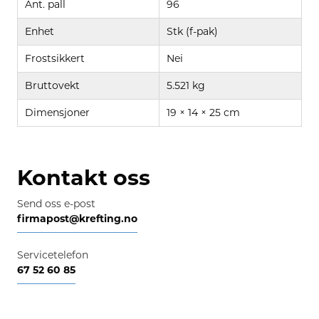
Ant. pall
96
Enhet
Stk (f-pak)
Frostsikkert
Nei
Bruttovekt
5.521 kg
Dimensjoner
19 × 14 × 25 cm
Kontakt oss
Send oss e-post
firmapost@krefting.no
Servicetelefon
67 52 60 85