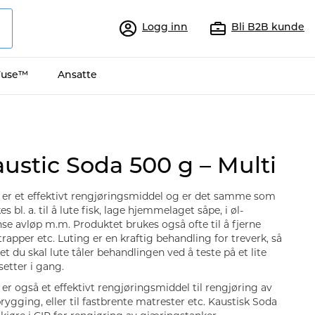
Logg inn
Bli B2B kunde
Fuse™
Ansatte
austic Soda 500 g – Multi
a er et effektivt rengjøringsmiddel og er det samme som
s bl. a. til å lute fisk, lage hjemmelaget såpe, i øl-
ense avløp m.m. Produktet brukes også ofte til å fjerne
rapper etc. Luting er en kraftig behandling for treverk, så
et du skal lute tåler behandlingen ved å teste på et lite
setter i gang.
 er også et effektivt rengjøringsmiddel til rengjøring av
rygging, eller til fastbrente matrester etc. Kaustisk Soda