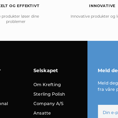
ELT OG EFFEKTIVT
INNOVATIVE
 produkter løser dine
Innovative produkter og 
problemer
r
Selskapet
Meld de
Meld deg 
Om Krefting
fra våre
Sterling Polish
onal
Company A/S
Ansatte