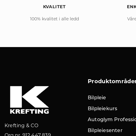
KVALITET
ENK
100% kvalitet i alle ledd
Våre
Produktområde
Bilpleie
Bilpleiekurs
Autoglym Professi
Krefting & CO
Bilpleiesenter
Org.nr. 912 447 839