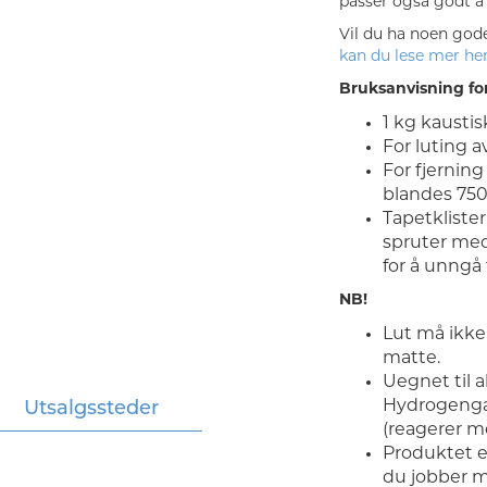
passer også godt å 
Vil du ha noen god
kan du lese mer he
Bruksanvisning for
1 kg kaustisk
For luting av
For fjerning
blandes 750
Tapetklister
spruter med 
for å unngå 
NB!
Lut må ikke 
matte.
Uegnet til 
Hydrogengas
Utsalgssteder
(reagerer m
Produktet e
du jobber m