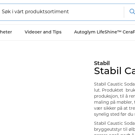
heter
Videoer and Tips
Autoglym LifeShine™ Cera
Stabil
Stabil C
Stabil Caustic Sod
lut. Produktet bruke
produksjon, til å r
maling på møbler, t
vær sikker på at tre
synelig sted før du 
Stabil Caustic Soda
bryggeutstyr til ølb