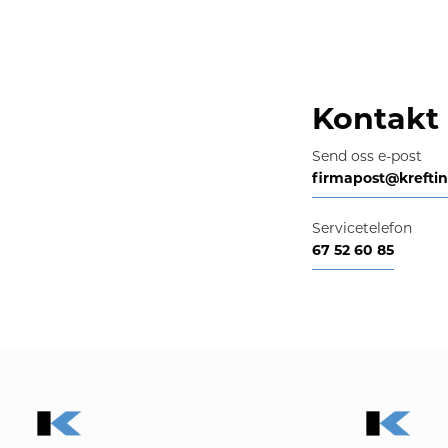
Kontakt 
Send oss e-post
firmapost@krefti
Servicetelefon
67 52 60 85