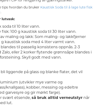
kjøre i CIP for rengjøring av gjæringstanker.
e tips hvordan du bruker
Kaustisk Soda til å lage lute fisk
r
.
 lutvask:
 soda til 10 liter vann.
 fisk: 100 g kaustisk soda til 30 liter vann.
 av maling og lakk: Som maling- og lakkfjerner
 g kaustisk soda med 4 liter varmt vann.
 blandes til passelig konsistens oppnås. 2-3
Zalo, eller 2 korker flytende grønnsåpe blandes i
forsteining. Skyll godt med vann.
bli liggende på glass og blanke flater, det vil
aluminium (utvikler mye varme og
s/knallgass), kobber, messing og edeltre
ed garvesyre og gir mørkt farge).
r svært etsende,
så bruk alltid verneutstyr
når
ed lut.