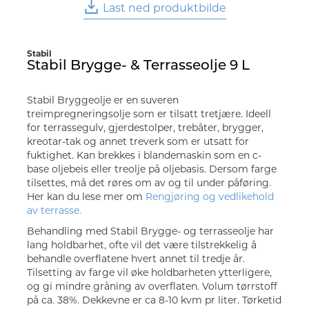
Last ned produktbilde
Stabil
Stabil Brygge- & Terrasseolje 9 L
Stabil Bryggeolje er en suveren
treimpregneringsolje som er tilsatt tretjære. Ideell
for terrassegulv, gjerdestolper, trebåter, brygger,
kreotar-tak og annet treverk som er utsatt for
fuktighet. Kan brekkes i blandemaskin som en c-
base oljebeis eller treolje på oljebasis. Dersom farge
tilsettes, må det røres om av og til under påføring.
Her kan du lese mer om
Rengjøring og vedlikehold
av terrasse.
Behandling med Stabil Brygge- og terrasseolje har
lang holdbarhet, ofte vil det være tilstrekkelig å
behandle overflatene hvert annet til tredje år.
Tilsetting av farge vil øke holdbarheten ytterligere,
og gi mindre gråning av overflaten. Volum tørrstoff
på ca. 38%. Dekkevne er ca 8-10 kvm pr liter. Tørketid