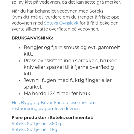
søl av kitt på vedovnen, da det kan sette grå merker.
Når du har behandlet vedovnen med Soteks
Ovnskitt må du vurdere om du trenger å friske opp
vedovnen med
Soteks Ovnslakk
for å få tilbake den
svarte silkematte overflaten på vedovnen.
BRUKSANVISNING:
Rengjør og fjern smuss og evt. gammelt
kitt.
Press ovnskittet inn i sprekken, bruken
kniv eller sparkel til å fjerne overflødig
kitt.
Jevn til fugen med fuktig finger eller
sparkel.
Må herde i 24 timer før bruk.
Hos Bygg og Bevar kan du lese mer om
restaurering av gamle vedovner
.
Flere produkter i Soteks-sortimentet:
Soteks Sotfjerner 560 g
Soteks Sotfjerner 1 kg