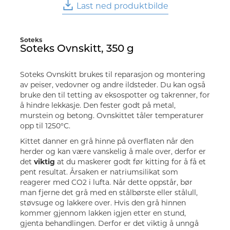
Last ned produktbilde
Soteks
Soteks Ovnskitt, 350 g
Soteks Ovnskitt brukes til reparasjon og montering
av peiser, vedovner og andre ildsteder. Du kan også
bruke den til tetting av eksospotter og takrenner, for
å hindre lekkasje. Den fester godt på metal,
murstein og betong. Ovnskittet tåler temperaturer
opp til 1250°C.
Kittet danner en grå hinne på overflaten når den
herder og kan være vanskelig å male over, derfor er
det
viktig
at du maskerer godt før kitting for å få et
pent resultat. Årsaken er natriumsilikat som
reagerer med CO2 i lufta. Når dette oppstår, bør
man fjerne det grå med en stålbørste eller stålull,
støvsuge og lakkere over. Hvis den grå hinnen
kommer gjennom lakken igjen etter en stund,
gjenta behandlingen. Derfor er det viktig å unngå