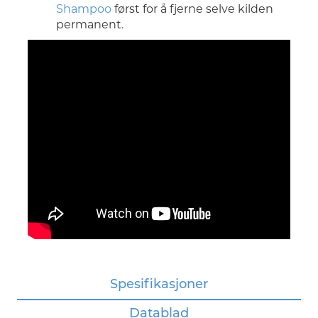
Shampoo
først for å fjerne selve kilden
permanent.
Spesifikasjoner
Datablad