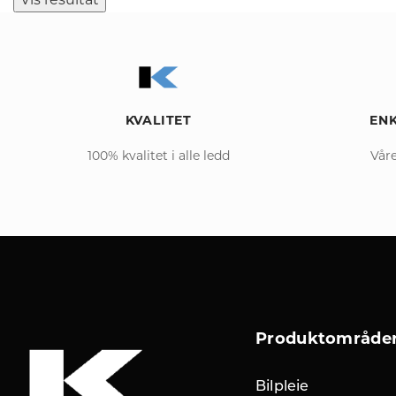
KVALITET
ENK
100% kvalitet i alle ledd
Våre
Produktområde
Bilpleie