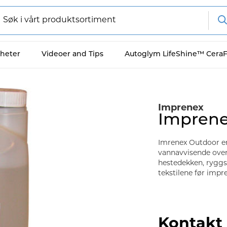
heter
Videoer and Tips
Autoglym LifeShine™ Cera
Imprenex
Imprene
Imrenex Outdoor er 
vannavvisende overfl
hestedekken, ryggse
tekstilene før impr
Kontakt 