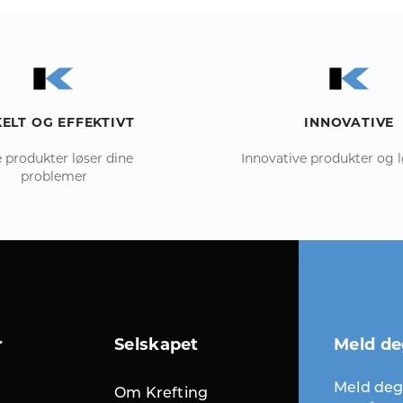
ELT OG EFFEKTIVT
INNOVATIVE
 produkter løser dine
Innovative produkter og 
problemer
r
Selskapet
Meld de
Meld deg 
Om Krefting