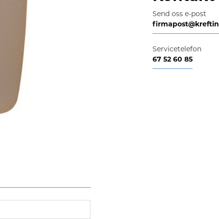
Send oss e-post
firmapost@krefti
Servicetelefon
67 52 60 85