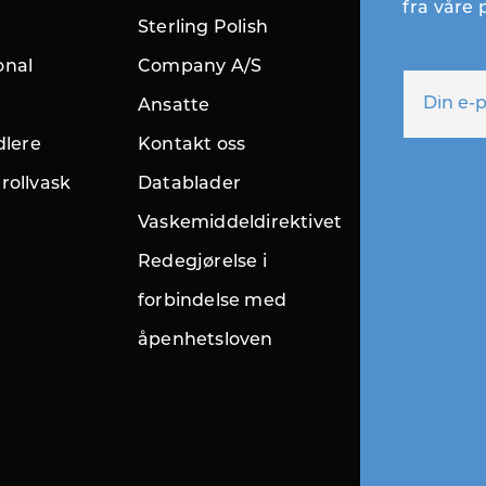
fra våre
Sterling Polish
onal
Company A/S
Ansatte
dlere
Kontakt oss
rollvask
Datablader
Vaskemiddeldirektivet
Redegjørelse i
forbindelse med
åpenhetsloven
r