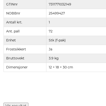
GTINnr
7311771032149
NOBBnr
25499427
Antall krt.
1
Ant. pall
72
Enhet
Stk (f-pak)
Frostsikkert
Ja
Bruttovekt
3.9 kg
Dimensjoner
12 × 18 × 30 cm
Vis resultat