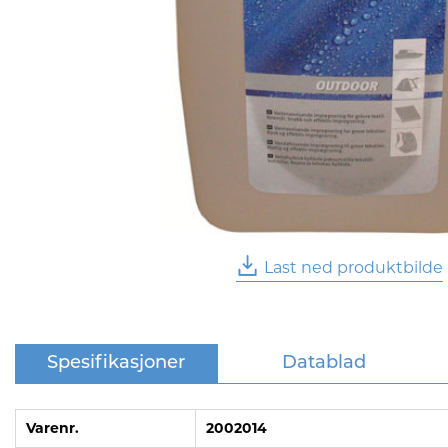
Last ned produktbilde
Spesifikasjoner
Datablad
Varenr.
2002014