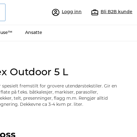
Logg inn
Bli B2B kunde
Fuse™
Ansatte
x Outdoor 5 L
spesielt fremstilt for grovere utendørstekstiler. Gir en
ate på f.eks. båtkalesjer, markiser, parasoller,
kker, telt, presenninger, flagg m.m. Rengjør alltid
egnering. Dekkevne ca 3-4 kvm pr. liter.
oss