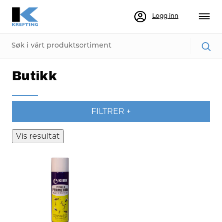
Logg inn
Butikk
FILTRER
+
Vis resultat