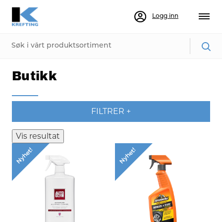
Logg inn
Butikk
FILTRER
+
Vis resultat
Nyhet!
Nyhet!