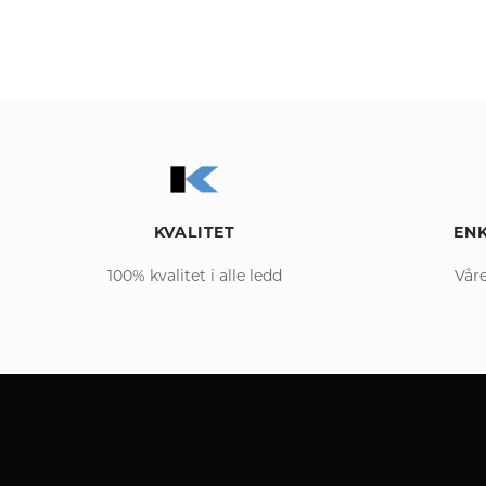
KVALITET
ENK
100% kvalitet i alle ledd
Våre