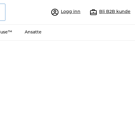
Logg inn
Bli B2B kunde
Fuse™
Ansatte