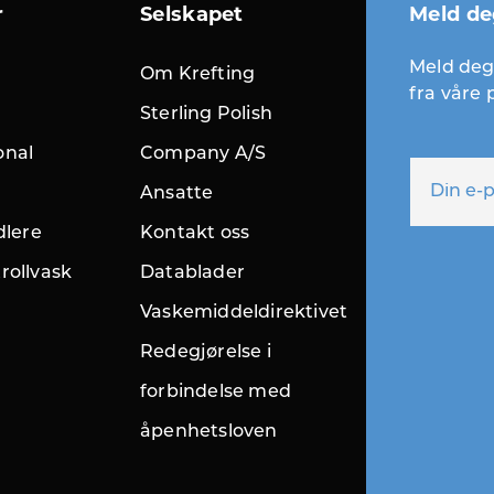
r
Selskapet
Meld de
Meld deg 
Om Krefting
fra våre
Sterling Polish
onal
Company A/S
Ansatte
dlere
Kontakt oss
rollvask
Datablader
Vaskemiddeldirektivet
Redegjørelse i
forbindelse med
åpenhetsloven
r