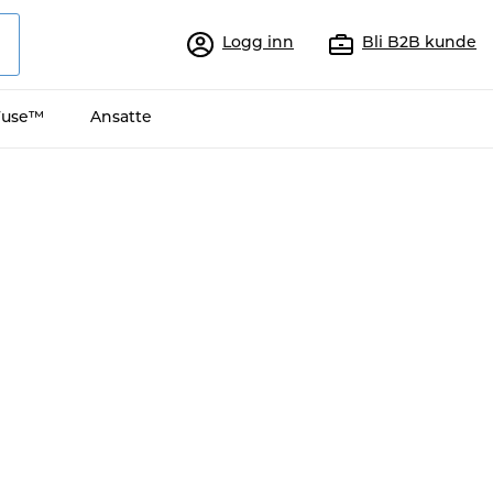
Logg inn
Bli B2B kunde
Fuse™
Ansatte