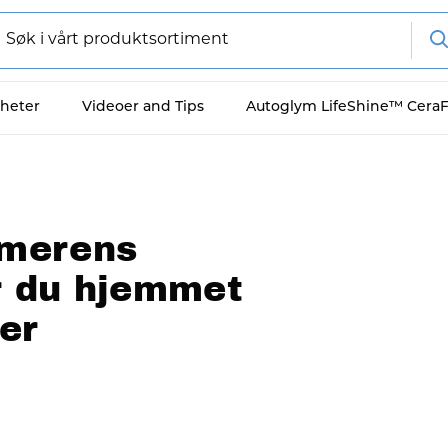
heter
Videoer and Tips
Autoglym LifeShine™ Cera
mmerens
er du hjemmet
ter