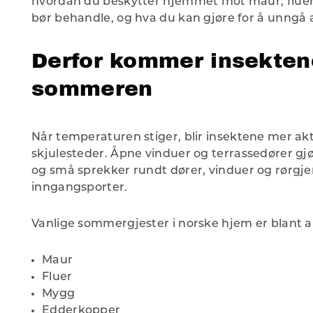
hvordan du beskytter hjemmet mot maur, fluer
bør behandle, og hva du kan gjøre for å unngå at
Derfor kommer insekten
sommeren
Når temperaturen stiger, blir insektene mer akt
skjulesteder. Åpne vinduer og terrassedører gjø
og små sprekker rundt dører, vinduer og rørgj
inngangsporter.
Vanlige sommergjester i norske hjem er blant a
Maur
Fluer
Mygg
Edderkopper