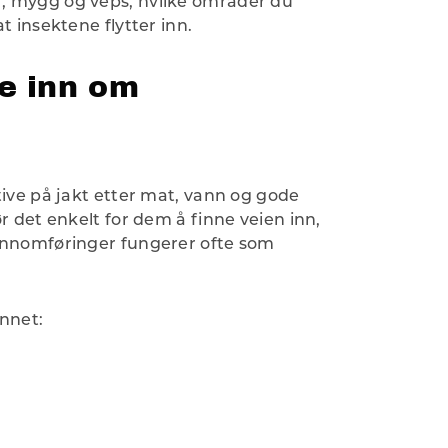
, mygg og veps, hvilke områder du
 insektene flytter inn.
e inn om
ive på jakt etter mat, vann og gode
r det enkelt for dem å finne veien inn,
ennomføringer fungerer ofte som
nnet: